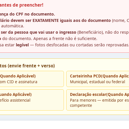
antes de preencher!
sença do CPF no documento.
lário devem ser EXATAMENTE iguais aos do documento
(nome, C
 automática.
er da pessoa que vai usar o ingresso
(Beneficiário), não do res
o
do documento. Apenas a frente não é suficiente.
sa estar
legível
— fotos desfocadas ou cortadas serão reprovadas
os (envie frente + verso)
(Quando Aplicável)
Carteirinha PCD(Quando Aplic
com CID e assinatura
Municipal, estadual ou federal
uando Aplicável)
Declaração escolar(Quando Ap
cio assistencial
Para menores — emitida por es
competente