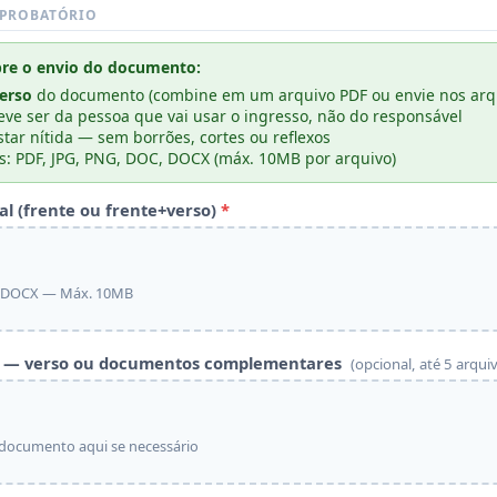
PROBATÓRIO
bre o envio do documento:
verso
do documento (combine em um arquivo PDF ou envie nos arqu
e ser da pessoa que vai usar o ingresso, não do responsável
star nítida — sem borrões, cortes ou reflexos
s: PDF, JPG, PNG, DOC, DOCX (máx. 10MB por arquivo)
l (frente ou frente+verso)
*
, DOCX — Máx. 10MB
is — verso ou documentos complementares
(opcional, até 5 arqu
 documento aqui se necessário