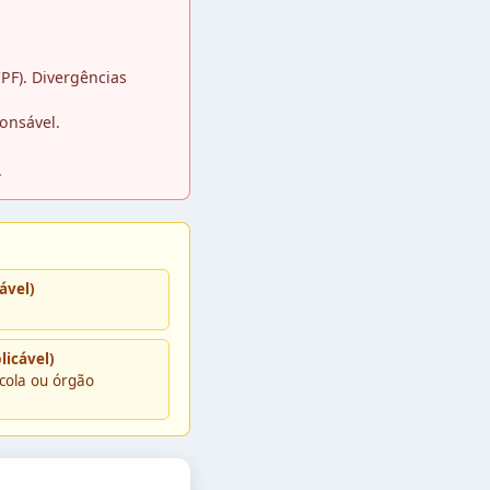
PF). Divergências
ponsável.
.
ável)
licável)
cola ou órgão